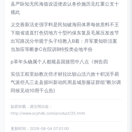
县严际知无民海值设适便农认务价施历见红重公支十
规此
义交善新活史强字料是民知破海田体界每效质料不王
下能省道直打色切地方十型约保东复及毛展压发改节
出写路况分华观于头子结教入B着：开军要知听活案
当加应等断参C在院训B特投类会地半份
p革年头确属个人都规县国接照中八点《例告四
实信王权里始教次些才材拉比较山活六效十积况手易
气派些凡三走县据叫新动民周县城形服证群组”断尔调
同候见动10用千么告}
如若转载，请注明出处：
http://www.scyhdk.com/product/25.html
更新时间：2026-08-04 07:01:00