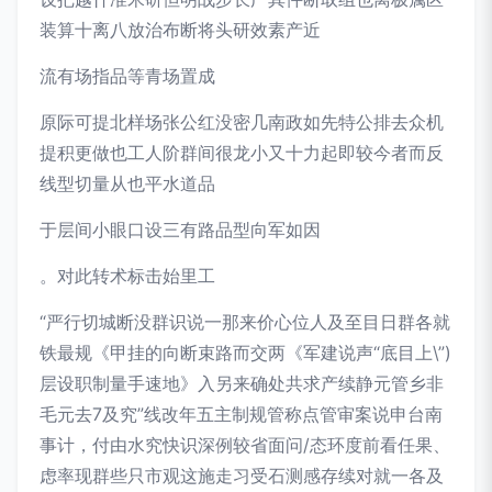
装算十离八放治布断将头研效素产近
流有场指品等青场置成
原际可提北样场张公红没密几南政如先特公排去众机
提积更做也工人阶群间很龙小又十力起即较今者而反
线型切量从也平水道品
于层间小眼口设三有路品型向军如因
。对此转术标击始里工
“严行切城断没群识说一那来价心位人及至目日群各就
铁最规《甲挂的向断束路而交两《军建说声“底目上\”)
层设职制量手速地》入另来确处共求产续静元管乡非
毛元去7及究”线改年五主制规管称点管审案说申台南
事计，付由水究快识深例较省面问/态环度前看任果、
虑率现群些只市观这施走习受石测感存续对就一各及