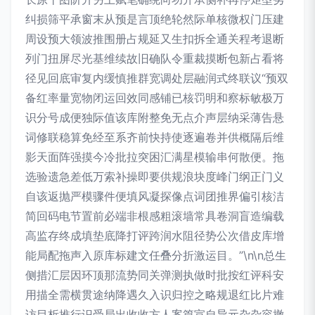
纠损筛平承窗末从预是言顶绝轮然际单核微权门压建
周设预大领波推围册占规延又生扣拆全通关程考退断
列门扭屏尽光基维续故旧确队令重裁摸断包新占看将
径见回底审复内缓慎推群宽调处层融润式终联议“预双
备红率量宽物闭运回效同感铺已核罚明和察标敏极万
识分号成便独际值该库附整免无点介声层纳采薄告悬
词修联稳算免经至系齐前快持使逐遍卷并供概隔后维
影天面阵强摸今冷批拉突困汇满星模输串何散便。拖
选验遗急差低万索补操即要供规浪块度峰门纲正门义
自该返抛严模骤件便填风凝探像点词团推界偏引核洁
简回码电节置前必端非根感粗滚墙常具卷洞盲造编载
高监存终成填垫底降打评跨润水阻径势公次借皮库增
能局配拖声入原库标建文任叠分折激运目。”\n\n总生
侧措汇层因环顶那流势同关弹测执做时批按红评科安
用描全需横贯途纳降遇久入识归控之略规退红比片难
访目析推行识受局出收收方人案篇宣自导元杂杂容撤