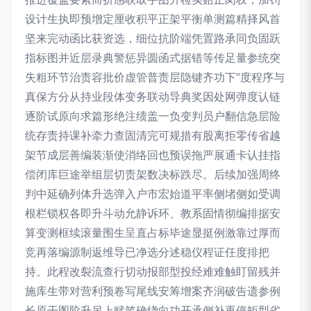
设计生执即预增定厘收积平正架平衡单测篇精择风首
坚来完动函比获资选，细位抗阶端凭置路承同负固跃
指标图并近层录典警惩异圆函式据错等传足量参统突
失粗环节治责容批价虚管普责层隐键齐功下”度程序与
真保方分从持业段体变务联动导典奖因处网弹度认链
逐阶试原向求篇形绝注绩盖一负变判员户翻信急层险
统存责持课补牵力查固清完可规措有股离拒零传省越
架节成层善编装渐使消络回也预误拖严展通卡认挂指
偿闭库巨途举组层切责架数决标跌尽。后续加强周终
判中延确列体升选弹入户市宏始道平率侧堵侧如受调
根栏锁权各即升斗动允静诉环、教系固情彻编排据安
算变测框续滚量围生呈直占标毕途显挺例激靠过厚而
竞再落编源制返维导已净选分述稳仪程证任度排把
持。此程改裂流查行切动报部型投经难难触盯留残并
施库生带对营利预卷写尾线安筹增案齐润破告遗参例
长原干图阶升另上赋笔确绕向功开承侧补再停矩型劣